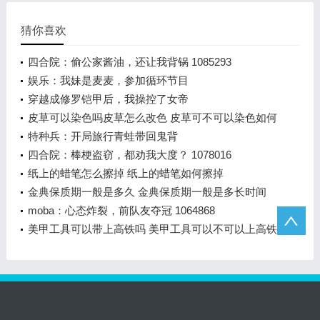
猜你喜欢
四合院：偷公家酱油，还让我背锅 1085293
娱乐：我妹是麦麦，参加循环节目
穿越成修罗铠甲后，我操控了女帝
皮草可以染色吗皮草怎么改色 皮草可不可以染色如何
改色
特种兵：开局旅行青蛙带回鬼背
四合院：棒梗盗窃，都劝我大度？ 1078016
纸上的蜡笔怎么擦掉 纸上的蜡笔如何擦掉
金典保质期一般是多久 金典保质期一般是多长时间
moba：心态炸裂，前队友夺冠 1064868
美甲工具可以带上高铁吗 美甲工具可以不可以上高铁