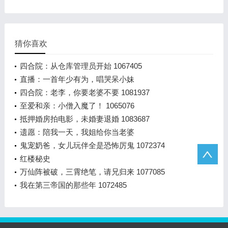
猜你喜欢
四合院：从仓库管理员开始 1067405
直播：一首年少有为，唱哭呆小妹
四合院：老李，你要老婆不要 1081937
至爱和亲：小僧入魔了！ 1065076
抵押婚房拍电影，未婚妻退婚 1083687
遗愿：陪我一天，我姐给你当老婆
鬼宠奶爸，女儿玩伴全是恐怖厉鬼 1072374
红楼秘史
万仙阵被破，三霄绝笔，请兄归来 1077085
我在第三帝国的那些年 1072485