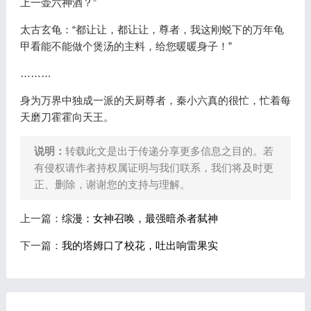
上一壶六神酒？”
太古玄龟：“都让让，都让让，尊者，我这刚蜕下的万年龟
甲看能不能做个煲汤的主料，给您暖暖身子！”
………
身为万界中独成一派的天厨尊者，秦小六真的很忙，忙着每
天磨刀霍霍向天王。
说明：
转载此文是出于传递分享更多信息之目的。若
有侵权请作者持权属证明与我们联系，我们将及时更
正、删除，谢谢您的支持与理解。
上一篇：
综漫：女神召唤，最强暗杀者弑神
下一篇：
我的塔姆口了校花，吐出响雷果实