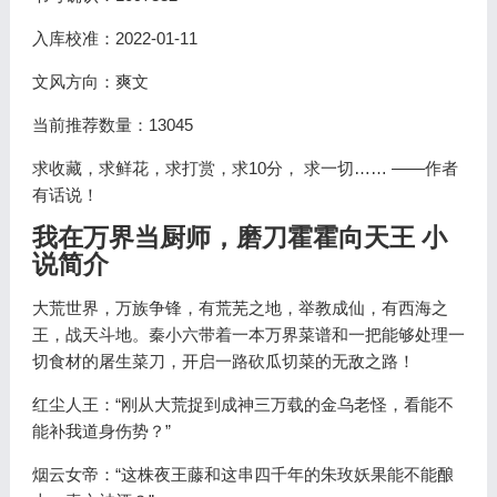
入库校准：2022-01-11
文风方向：爽文
当前推荐数量：13045
求收藏，求鲜花，求打赏，求10分， 求一切…… ——作者
有话说！
我在万界当厨师，磨刀霍霍向天王 小
说简介
大荒世界，万族争锋，有荒芜之地，举教成仙，有西海之
王，战天斗地。秦小六带着一本万界菜谱和一把能够处理一
切食材的屠生菜刀，开启一路砍瓜切菜的无敌之路！
红尘人王：“刚从大荒捉到成神三万载的金乌老怪，看能不
能补我道身伤势？”
烟云女帝：“这株夜王藤和这串四千年的朱玫妖果能不能酿