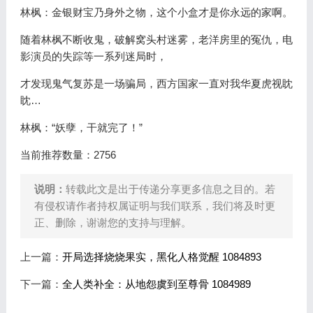
林枫：金银财宝乃身外之物，这个小盒才是你永远的家啊。
随着林枫不断收鬼，破解窝头村迷雾，老洋房里的冤仇，电
影演员的失踪等一系列迷局时，
才发现鬼气复苏是一场骗局，西方国家一直对我华夏虎视眈
眈…
林枫：“妖孽，干就完了！”
当前推荐数量：2756
说明：
转载此文是出于传递分享更多信息之目的。若
有侵权请作者持权属证明与我们联系，我们将及时更
正、删除，谢谢您的支持与理解。
上一篇：
开局选择烧烧果实，黑化人格觉醒 1084893
下一篇：
全人类补全：从地怨虞到至尊骨 1084989