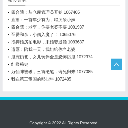
四合院：从仓库管理员开始 1067405
直播：一首年少有为，唱哭呆小妹
四合院：老李，你要老婆不要 1081937
至爱和亲：小僧入魔了！ 1065076
抵押婚房拍电影，未婚妻退婚 1083687
遗愿：陪我一天，我姐给你当老婆
鬼宠奶爸，女儿玩伴全是恐怖厉鬼 1072374
红楼秘史
万仙阵被破，三霄绝笔，请兄归来 1077085
我在第三帝国的那些年 1072485
Copyright © 2022 All Rights Reserved.